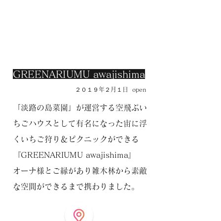
GREENARIUMU awajishima
​２０１９年２月１日 open
「淡路の島菜園」が運営する空飛ぶい
ちごハウスとして有名になった
宙に浮
くいちご狩り＆ピクニックができる
『GREENARIUMU awajishima』
オーナ様とご縁があり雑木林から素敵
な空間ができるまで携わりました。